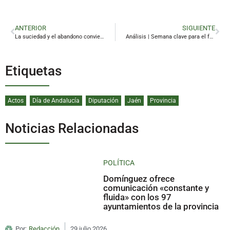
ANTERIOR
SIGUIENTE
La suciedad y el abandono convierten la ribera del Guadalimar en un «basurero»
Análisis | Semana clave para el futuro del Ayuntamiento de Linares
Etiquetas
Actos
Día de Andalucía
Diputación
Jaén
Provincia
Noticias Relacionadas
POLÍTICA
Domínguez ofrece
comunicación «constante y
fluida» con los 97
ayuntamientos de la provincia
Por:
Redacción
29 julio 2026