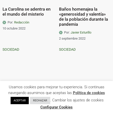
La Carolina se adentra en
Baños homenajea la
el mundo del misterio
«generosidad y valentía»
de la población durante la
Por:
Redacción
pandemia
10 octubre 2022
Por:
Javier Esturillo
2 septiembre 2022
SOCIEDAD
SOCIEDAD
Usamos cookies para mejorar tu experiencia. Si continuas
Los carteros rurales
Reportaje | La diversidad sí
suman más de 15.500
importa en Baños
navegando asumimos que aceptas las
Política de cookies
operaciones realizadas en
. Cambiar los ajustes de cookies
ACEPTAR
RECHAZAR
Por:
Javier Esturillo
la provincia
Configurar Cookies
28 junio 2022
Por:
Redacción