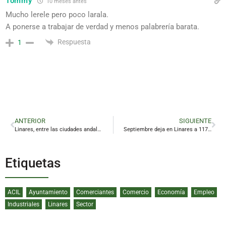
Tommy
10 meses antes
Mucho lerele pero poco larala.
A ponerse a trabajar de verdad y menos palabrería barata.
Respuesta
1
ANTERIOR
SIGUIENTE
Linares, entre las ciudades andaluzas más baratas para llenar el carro de la compra, según un estudio de la OCU
Septiembre deja en Linares a 117 personas más en las listas del paro
Etiquetas
ACIL
Ayuntamiento
Comerciantes
Comercio
Economía
Empleo
Industriales
Linares
Sector