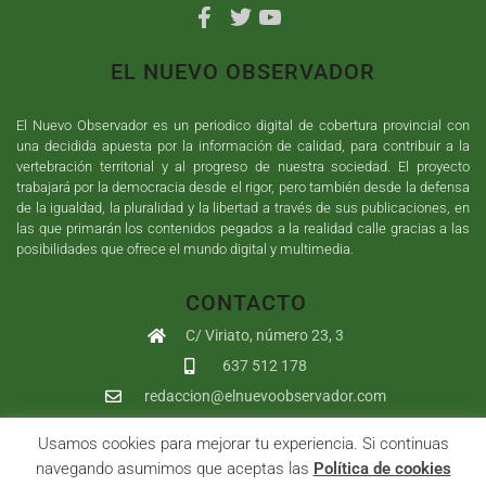
EL NUEVO OBSERVADOR
El Nuevo Observador es un periodico digital de cobertura provincial con
una decidida apuesta por la información de calidad, para contribuir a la
vertebración territorial y al progreso de nuestra sociedad. El proyecto
trabajará por la democracia desde el rigor, pero también desde la defensa
de la igualdad, la pluralidad y la libertad a través de sus publicaciones, en
las que primarán los contenidos pegados a la realidad calle gracias a las
posibilidades que ofrece el mundo digital y multimedia.
CONTACTO
C/ Viriato, número 23, 3
637 512 178
redaccion@elnuevoobservador.com
Usamos cookies para mejorar tu experiencia. Si continuas
Copyright ©
2026
El Nuevo Observador
| Sumurdigital
Diseño web
navegando asumimos que aceptas las
Política de cookies
y
Desarrollo
| All Rights Reserved |
Aviso Legal
|
Política de