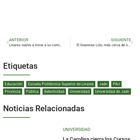
ANTERIOR
SIGUIENTE
Linares vuelve a mirar a su comisaría
El linarense Lolo, más cerca de ser patrón de los periodistas españoles
Etiquetas
Educación
Escuela Politécnica Superior de Linares
Jaén
PAU
Provincia
Pública
Selectividad
Universidad
Universidad de Jaén
Noticias Relacionadas
UNIVERSIDAD
La Carolina cierra los Cursos