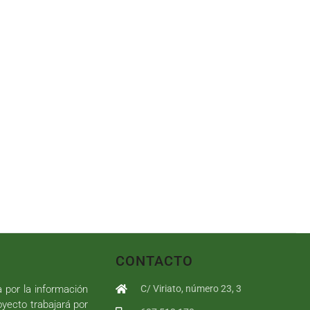
CONTACTO
a por la información
C/ Viriato, número 23, 3
royecto trabajará por