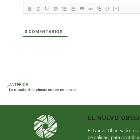
{}
[+]
0
COMENTARIOS
ANTERIOR
Un trovador de la pintura expone en Linares
EL NUEVO OBSE
El Nuevo Observador es u
de calidad, para contribui