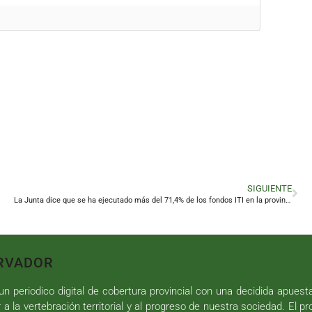
SIGUIENTE
La Junta dice que se ha ejecutado más del 71,4% de los fondos ITI en la provincia
RVADOR
n periodico digital de cobertura provincial con una decidida apuest
r a la vertebración territorial y al progreso de nuestra sociedad. El p