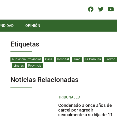
UNDIDAD
OPINIÓN
Etiquetas
Audiencia Provincial
Casa
Hospital
Jaén
La Carolina
Ladrón
Linares
Provincia
Noticias Relacionadas
TRIBUNALES
Condenado a once años de
cárcel por agredir
sexualmente a su hija de 11