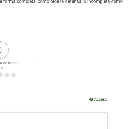
a de forma completa, como pide la defensa, o incompleta como
0
n de la not
ia
Acceso