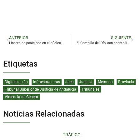
ANTERIOR
SIGUIENTE
Linares se posiciona en el núcleo de poder de la Diputación de Jaén
El Campillo del Río, con acento linarense, busca la gloria en la Copa Subdelegado
Etiquetas
Digitalización
Infraestructuras
Jaén
Justicia
Memoria
Provincia
Tribunal Superior de Justicia de Andalucía
Tribunales
Violencia de Género
Noticias Relacionadas
TRÁFICO