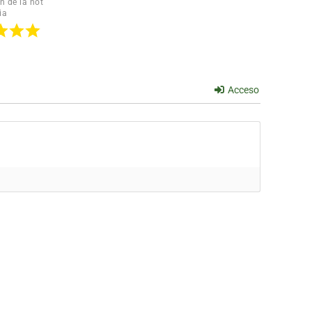
n de la not
ia
Acceso