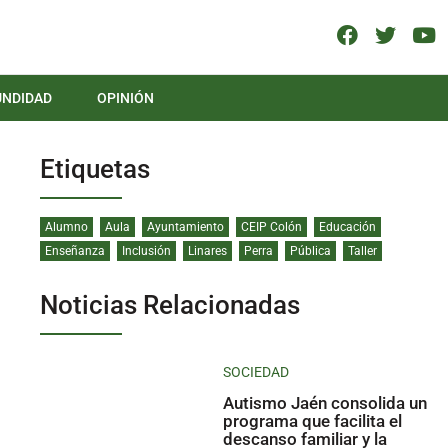
UNDIDAD
OPINIÓN
Etiquetas
Alumno
Aula
Ayuntamiento
CEIP Colón
Educación
Enseñanza
Inclusión
Linares
Perra
Pública
Taller
Noticias Relacionadas
SOCIEDAD
Autismo Jaén consolida un
programa que facilita el
descanso familiar y la