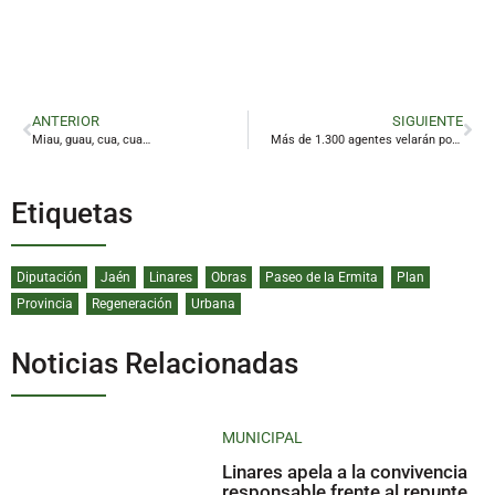
ANTERIOR
SIGUIENTE
Miau, guau, cua, cua…
Más de 1.300 agentes velarán por el normal desarrollo de la jornada electoral en la provincia
Etiquetas
Diputación
Jaén
Linares
Obras
Paseo de la Ermita
Plan
Provincia
Regeneración
Urbana
Noticias Relacionadas
MUNICIPAL
Linares apela a la convivencia
responsable frente al repunte