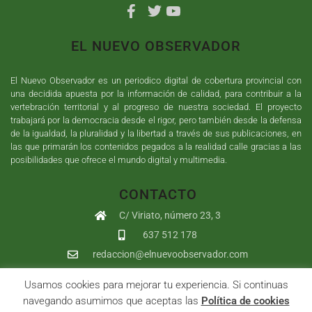
EL NUEVO OBSERVADOR
El Nuevo Observador es un periodico digital de cobertura provincial con
una decidida apuesta por la información de calidad, para contribuir a la
vertebración territorial y al progreso de nuestra sociedad. El proyecto
trabajará por la democracia desde el rigor, pero también desde la defensa
de la igualdad, la pluralidad y la libertad a través de sus publicaciones, en
las que primarán los contenidos pegados a la realidad calle gracias a las
posibilidades que ofrece el mundo digital y multimedia.
CONTACTO
C/ Viriato, número 23, 3
637 512 178
redaccion@elnuevoobservador.com
Usamos cookies para mejorar tu experiencia. Si continuas
Copyright ©
2026
El Nuevo Observador
| Sumurdigital
Diseño web
navegando asumimos que aceptas las
Política de cookies
y
Desarrollo
| All Rights Reserved |
Aviso Legal
|
Política de