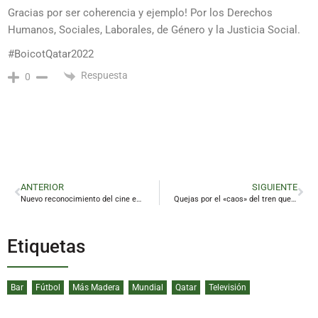
Gracias por ser coherencia y ejemplo! Por los Derechos
Humanos, Sociales, Laborales, de Género y la Justicia Social.
#BoicotQatar2022
Respuesta
0
ANTERIOR
SIGUIENTE
Nuevo reconocimiento del cine español a la linarense Petra Martínez
Quejas por el «caos» del tren que conecta con Madrid
Etiquetas
Bar
Fútbol
Más Madera
Mundial
Qatar
Televisión