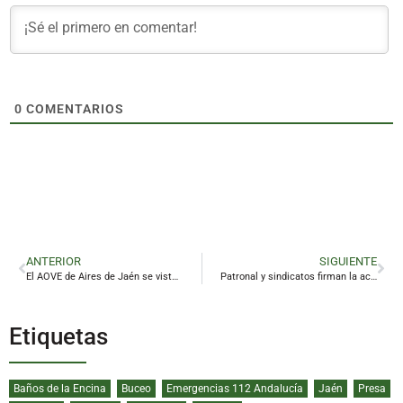
0
COMENTARIOS
ANTERIOR
SIGUIENTE
El AOVE de Aires de Jaén se viste de etiqueta con el arte de Belin
Patronal y sindicatos firman la actualización de las tablas salariales del campo, que suben un 2%
Etiquetas
Baños de la Encina
Buceo
Emergencias 112 Andalucía
Jaén
Presa