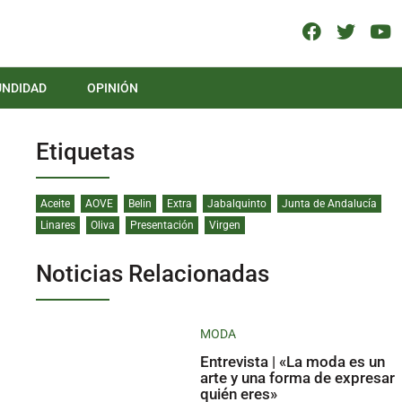
UNDIDAD
OPINIÓN
Etiquetas
Aceite
AOVE
Belin
Extra
Jabalquinto
Junta de Andalucía
Linares
Oliva
Presentación
Virgen
Noticias Relacionadas
MODA
Entrevista | «La moda es un
arte y una forma de expresar
quién eres»