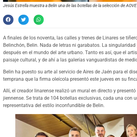
Jesús Estrella muestra a Belin una de las botellas de la selección de AO
A finales de los noventa, las calles y trenes de Linares se tiñ
Belinchón, Belin. Nada de letras ni garabatos. La singularida
después en el mundo del arte urbano. Tanto es así, que el arti
paisaje cultural, y de ahí a las galerías vanguardistas de med
Belin ha puesto su arte al servicio de Aires de Jaén para el di
temprana que la firma oleícola presentó este jueves en su fin
Allí, el creador linarense realizó un mural en directo y presen
jiennense. Se trata de 104 botellas exclusivas, cada una con 
representativa del estilo inconfundible de Belin.