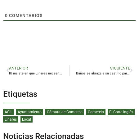
0
COMENTARIOS
ANTERIOR
SIGUIENTE
IU insiste en que Linares necesita un plan de reindustrialización
Baños se abraza a su castillo para construir un futuro en igualdad
Etiquetas
ACIL
Ayuntamiento
Cámara de Comercio
Comercio
El Corte Inglés
Linares
Local
Noticias Relacionadas