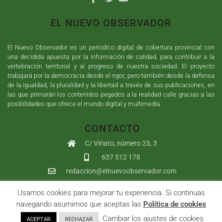
EL NUEVO OBSERVADOR
El Nuevo Observador es un periodico digital de cobertura provincial con
una decidida apuesta por la información de calidad, para contribuir a la
vertebración territorial y al progreso de nuestra sociedad. El proyecto
trabajará por la democracia desde el rigor, pero también desde la defensa
de la igualdad, la pluralidad y la libertad a través de sus publicaciones, en
las que primarán los contenidos pegados a la realidad calle gracias a las
posibilidades que ofrece el mundo digital y multimedia.
CONTACTO
C/ Viriato, número 23, 3
637 512 178
redaccion@elnuevoobservador.com
Usamos cookies para mejorar tu experiencia. Si continuas
Copyright ©
2026
El Nuevo Observador
| Sumurdigital
Diseño web
navegando asumimos que aceptas las
Política de cookies
y
Desarrollo
| All Rights Reserved |
Aviso Legal
|
Política de
. Cambiar los ajustes de cookies
ACEPTAR
RECHAZAR
Privacidad
|
Política de cookies
|
User