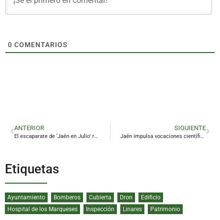
0
COMENTARIOS
ANTERIOR
SIGUIENTE
El escaparate de ‘Jaén en Julio’ reivindica en Madrid la singularidad creativa del turismo de interior
Jaén impulsa vocaciones científicas con su primera Feria de la Ciencia
Etiquetas
Ayuntamiento
Bomberos
Cubierta
Dron
Edificio
Hospital de los Marqueses
Inspección
Linares
Patrimonio