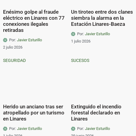
Enésimo golpe al fraude
Un tiroteo entre dos clanes
eléctrico en Linares con 77
siembra la alarma en la
conexiones ilegales
Estación Linares-Baeza
retiradas
Por:
Javier Esturillo
Por:
Javier Esturillo
1 julio 2026
2 julio 2026
SEGURIDAD
SUCESOS
Herido un anciano tras ser
Extinguido el incendio
atropellado por un turismo
forestal declarado en
en Linares
Linares
Por:
Javier Esturillo
Por:
Javier Esturillo
1 julio 2026
29 junio 2026