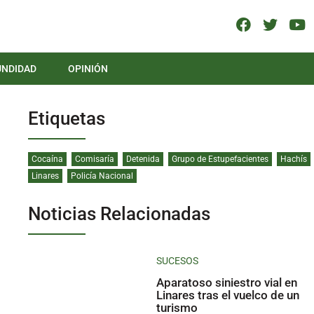
UNDIDAD
OPINIÓN
Etiquetas
Cocaína
Comisaría
Detenida
Grupo de Estupefacientes
Hachís
Linares
Policía Nacional
Noticias Relacionadas
SUCESOS
Aparatoso siniestro vial en
Linares tras el vuelco de un
turismo