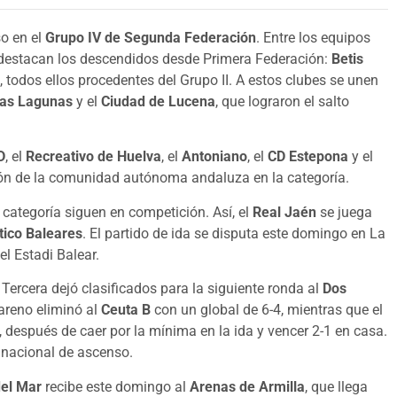
so en el
Grupo IV de Segunda Federación
. Entre los equipos
 destacan los descendidos desde Primera Federación:
Betis
, todos ellos procedentes del Grupo II. A estos clubes se unen
Las Lagunas
y el
Ciudad de Lucena
, que lograron el salto
D
, el
Recreativo de Huelva
, el
Antoniano
, el
CD Estepona
y el
ón de la comunidad autónoma andaluza en la categoría.
 categoría siguen en competición. Así, el
Real Jaén
se juega
tico Baleares
. El partido de ida se disputa este domingo en La
el Estadi Balear.
Tercera dejó clasificados para la siguiente ronda al
Dos
zareno eliminó al
Ceuta B
con un global de 6-4, mientras que el
, después de caer por la mínima en la ida y vencer 2-1 en casa.
 nacional de ascenso.
del Mar
recibe este domingo al
Arenas de Armilla
, que llega