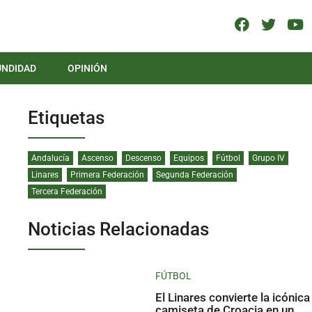
UNDIDAD
OPINIÓN
Etiquetas
Andalucía
Ascenso
Descenso
Equipos
Fútbol
Grupo IV
Linares
Primera Federación
Segunda Federación
Tercera Federación
Noticias Relacionadas
FÚTBOL
El Linares convierte la icónica
camiseta de Croacia en un