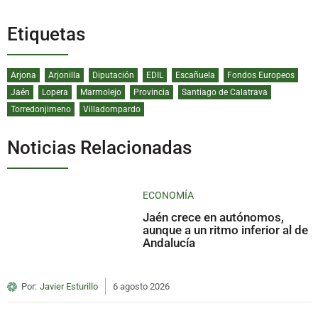
Etiquetas
Arjona
Arjonilla
Diputación
EDIL
Escañuela
Fondos Europeos
Jaén
Lopera
Marmolejo
Provincia
Santiago de Calatrava
Torredonjimeno
Villadompardo
Noticias Relacionadas
ECONOMÍA
Jaén crece en autónomos,
aunque a un ritmo inferior al de
Andalucía
Por:
Javier Esturillo
6 agosto 2026