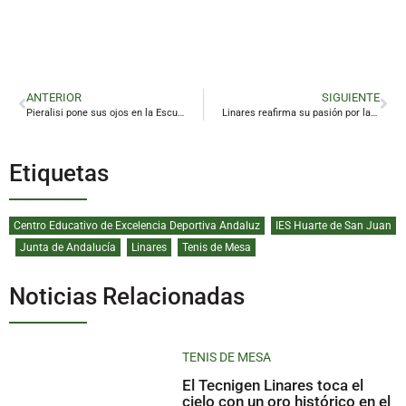
ANTERIOR
SIGUIENTE
Pieralisi pone sus ojos en la Escuela Politécnica de Linares para abrir nuevas líneas de I+D+i
Linares reafirma su pasión por las motos
Etiquetas
Centro Educativo de Excelencia Deportiva Andaluz
IES Huarte de San Juan
Junta de Andalucía
Linares
Tenis de Mesa
Noticias Relacionadas
TENIS DE MESA
El Tecnigen Linares toca el
cielo con un oro histórico en el