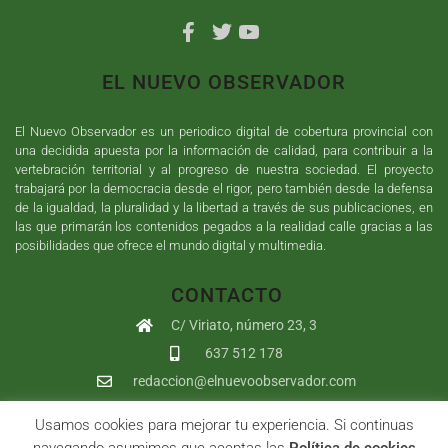
EL NUEVO OBSERVADOR
El Nuevo Observador es un periodico digital de cobertura provincial con
una decidida apuesta por la información de calidad, para contribuir a la
vertebración territorial y al progreso de nuestra sociedad. El proyecto
trabajará por la democracia desde el rigor, pero también desde la defensa
de la igualdad, la pluralidad y la libertad a través de sus publicaciones, en
las que primarán los contenidos pegados a la realidad calle gracias a las
posibilidades que ofrece el mundo digital y multimedia.
CONTACTO
C/ Viriato, número 23, 3
637 512 178
redaccion@elnuevoobservador.com
Usamos cookies para mejorar tu experiencia. Si continuas
Copyright ©
2026
El Nuevo Observador
| Sumurdigital
Diseño web
navegando asumimos que aceptas las
Política de cookies