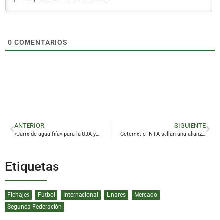
0
COMENTARIOS
ANTERIOR
SIGUIENTE
«Jarro de agua fría» para la UJA y para Linares
Cetemet e INTA sellan una alianza para desarrollar proyectos de tecnología avanzada en Linares
Etiquetas
Fichajes
Fútbol
Internacional
Linares
Mercado
Segunda Federación