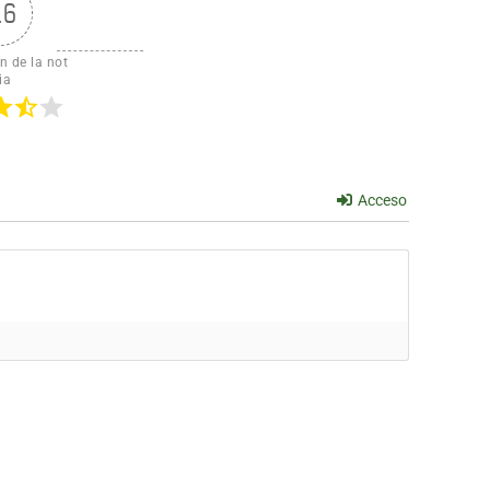
.6
n de la not
ia
Acceso