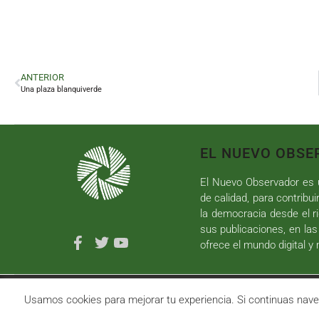
ANTERIOR
Una plaza blanquiverde
EL NUEVO OBSE
El Nuevo Observador es u
de calidad, para contribui
la democracia desde el ri
sus publicaciones, en las
ofrece el mundo digital y
Copyright ©
2026
El Nuevo Observador
| Sumurdigital
D
Usamos cookies para mejorar tu experiencia. Si continuas n