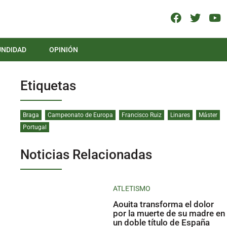
UNDIDAD
OPINIÓN
Etiquetas
Braga
Campeonato de Europa
Francisco Ruiz
Linares
Máster
Portugal
Noticias Relacionadas
ATLETISMO
Aouita transforma el dolor
por la muerte de su madre en
un doble título de España