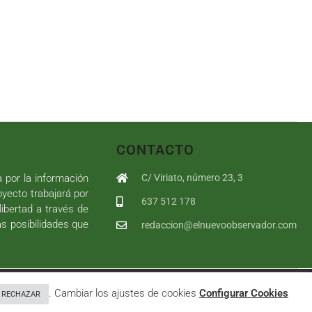
CONTACTO
a por la información
C/ Viriato, número 23, 3
royecto trabajará por
637 512 178
libertad a través de
as posibilidades que
redaccion@elnuevoobservador.com
rivacidad
|
Política de cookies
|
User
. Cambiar los ajustes de cookies
Configurar Cookies
RECHAZAR