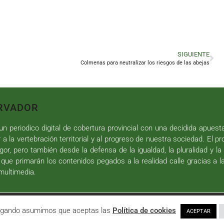
SIGUIENTE
Colmenas para neutralizar los riesgos de las abejas
RVADOR
n periodico digital de cobertura provincial con una decidida apuest
r a la vertebración territorial y al progreso de nuestra sociedad. El p
gor, pero también desde la defensa de la igualdad, la pluralidad y la 
 que primarán los contenidos pegados a la realidad calle gracias a l
 multimedia.
iseño web
y
Desarrollo
| All Rights Reserved |
Aviso Legal
|
Política de P
avegando asumimos que aceptas las
Política de cookies
ACEPTAR