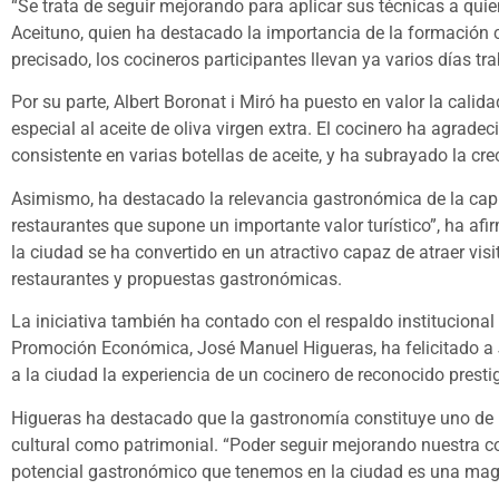
“Se trata de seguir mejorando para aplicar sus técnicas a quie
Aceituno, quien ha destacado la importancia de la formación 
precisado, los cocineros participantes llevan ya varios días t
Por su parte, Albert Boronat i Miró ha puesto en valor la cal
especial al aceite de oliva virgen extra. El cocinero ha agradec
consistente en varias botellas de aceite, y ha subrayado la cre
Asimismo, ha destacado la relevancia gastronómica de la capi
restaurantes que supone un importante valor turístico”, ha afi
la ciudad se ha convertido en un atractivo capaz de atraer vi
restaurantes y propuestas gastronómicas.
La iniciativa también ha contado con el respaldo instituciona
Promoción Económica, José Manuel Higueras, ha felicitado a 
a la ciudad la experiencia de un cocinero de reconocido prestig
Higueras ha destacado que la gastronomía constituye uno de lo
cultural como patrimonial. “Poder seguir mejorando nuestra co
potencial gastronómico que tenemos en la ciudad es una magní