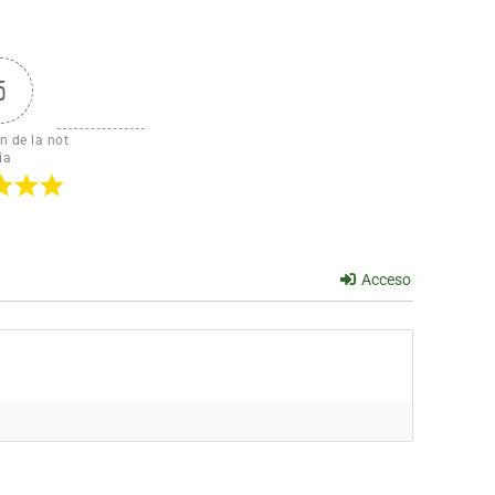
5
n de la not
ia
Acceso