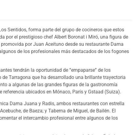
 Los Sentidos, forma parte del grupo de cocineros que estos
a por el prestigioso chef Albert Boronat i Miró, una figura de
va, promovida por Juan Aceituno desde su restaurante Dama
a algunos de los profesionales más destacados de los fogones
ipantes tendrán la oportunidad de “empaparse” de los
o de Tarragona que ha desarrollado una brillante trayectoria
junto a algunas de las grandes figuras de la gastronomía
de referencia ubicados en Mónaco, París y Gstaad (Suiza).
ómica Dama Juana y Radis, ambos restaurantes con estrella
 Acebuche, de Baeza; y Taberna de Miguel, de Bailén. El
fomentar el intercambio profesional entre algunos de los