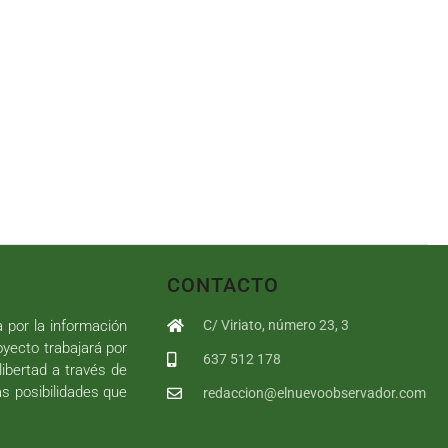
CONTACTO
a por la información
C/ Viriato, número 23, 3
royecto trabajará por
637 512 178
libertad a través de
as posibilidades que
redaccion@elnuevoobservador.com