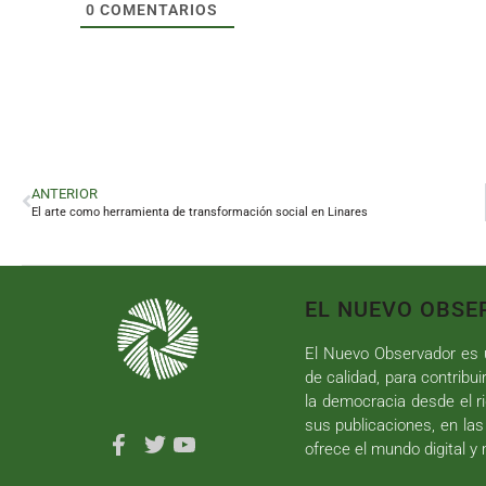
0
COMENTARIOS
ANTERIOR
El arte como herramienta de transformación social en Linares
EL NUEVO OBSE
El Nuevo Observador es u
de calidad, para contribui
la democracia desde el ri
sus publicaciones, en las
ofrece el mundo digital y