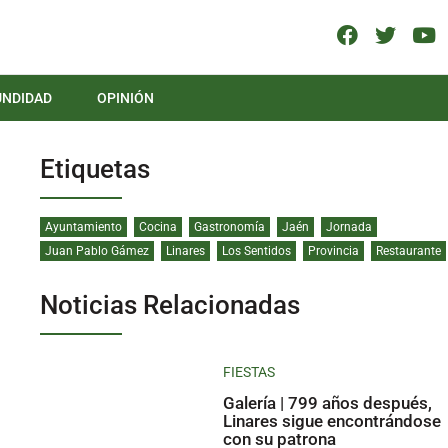
UNDIDAD
OPINIÓN
Etiquetas
Ayuntamiento
Cocina
Gastronomía
Jaén
Jornada
Juan Pablo Gámez
Linares
Los Sentidos
Provincia
Restaurante
Noticias Relacionadas
FIESTAS
Galería | 799 años después,
Linares sigue encontrándose
con su patrona