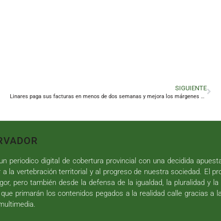
SIGUIENTE
Linares paga sus facturas en menos de dos semanas y mejora los márgenes exigidos por la ley
RVADOR
n periodico digital de cobertura provincial con una decidida apuest
r a la vertebración territorial y al progreso de nuestra sociedad. El p
gor, pero también desde la defensa de la igualdad, la pluralidad y la 
 que primarán los contenidos pegados a la realidad calle gracias a l
 multimedia.