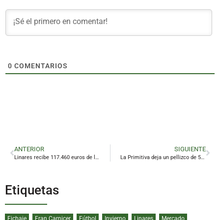
0
COMENTARIOS
ANTERIOR
SIGUIENTE
Linares recibe 117.460 euros de la Junta para facilitar la conciliación
La Primitiva deja un pellizco de 55.445 euros en Linares
Etiquetas
Fichaje
Fran Carnicer
Fútbol
Invierno
Linares
Mercado