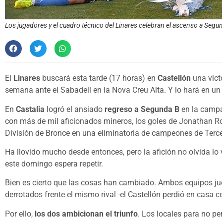
Los jugadores y el cuadro técnico del Linares celebran el ascenso a Segu
El
Linares
buscará esta tarde (17 horas) en
Castellón
una victo
semana ante el Sabadell en la Nova Creu Alta. Y lo hará en un
En
Castalia
logró el ansiado
regreso a Segunda B
en la campa
con más de mil aficionados mineros, los goles de Jonathan R
División de Bronce en una eliminatoria de campeones de Terc
Ha llovido mucho desde entonces, pero la afición no olvida lo
este domingo espera repetir.
Bien es cierto que las cosas han cambiado. Ambos equipos jue
derrotados frente el mismo rival -el Castellón perdió en casa 
Por ello,
los dos ambicionan el triunfo
. Los locales para no p