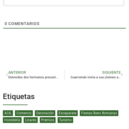
0
COMENTARIOS
ANTERIOR
SIGUIENTE
Detenidos dos hermanos presuntamente implicados en la muerte de una mujer en Arjona
Guarromán invita a sus jóvenes a diseñar la programación de verano
Etiquetas
ACIL
Comercio
Decoración
Escaparate
Fiestas Íbero Romanas
Hostelería
Linares
Premios
Turismo