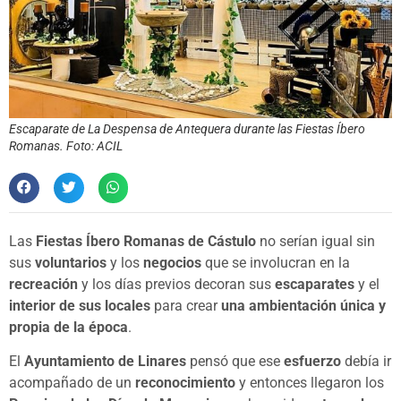
Escaparate de La Despensa de Antequera durante las Fiestas Íbero
Romanas. Foto: ACIL
Las
Fiestas Íbero Romanas de Cástulo
no serían igual sin
sus
voluntarios
y los
negocios
que se involucran en la
recreación
y los días previos decoran sus
escaparates
y el
interior de sus locales
para crear
una ambientación única y
propia de la época
.
El
Ayuntamiento de Linares
pensó que ese
esfuerzo
debía ir
acompañado de un
reconocimiento
y entonces llegaron los