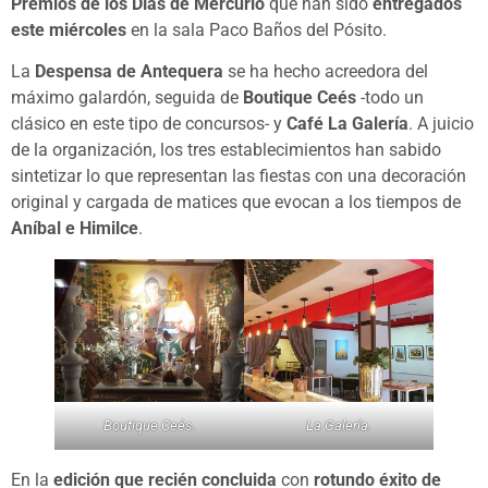
Premios de los Días de Mercurio
que han sido
entregados
este miércoles
en la sala Paco Baños del Pósito.
La
Despensa de Antequera
se ha hecho acreedora del
máximo galardón, seguida de
Boutique Ceés
-todo un
clásico en este tipo de concursos- y
Café La Galería
. A juicio
de la organización, los tres establecimientos han sabido
sintetizar lo que representan las fiestas con una decoración
original y cargada de matices que evocan a los tiempos de
Aníbal e Himilce
.
Boutique Ceés.
La Galería.
En la
edición que recién concluida
con
rotundo éxito de