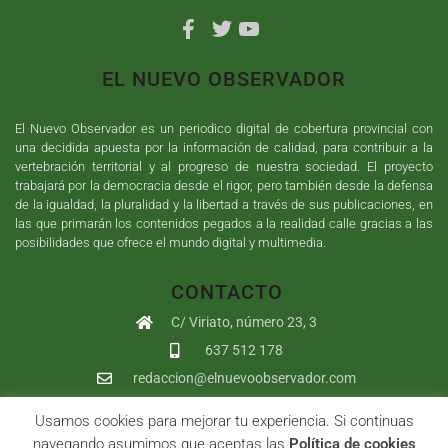
EL NUEVO OBSERVADOR
El Nuevo Observador es un periodico digital de cobertura provincial con
una decidida apuesta por la información de calidad, para contribuir a la
vertebración territorial y al progreso de nuestra sociedad. El proyecto
trabajará por la democracia desde el rigor, pero también desde la defensa
de la igualdad, la pluralidad y la libertad a través de sus publicaciones, en
las que primarán los contenidos pegados a la realidad calle gracias a las
posibilidades que ofrece el mundo digital y multimedia.
CONTACTO
C/ Viriato, número 23, 3
637 512 178
redaccion@elnuevoobservador.com
Usamos cookies para mejorar tu experiencia. Si continuas
Copyright ©
2026
El Nuevo Observador
| Sumurdigital
Diseño web
navegando asumimos que aceptas las
Política de cookies