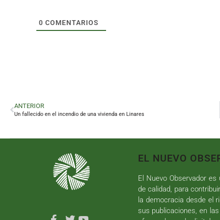
0
COMENTARIOS
ANTERIOR
Un fallecido en el incendio de una vivienda en Linares
EL NUEVO OBSE
El Nuevo Observador es u
de calidad, para contribui
la democracia desde el ri
sus publicaciones, en las