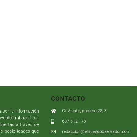
CONTACTO
a por la información
C/ Viriato, número 23, 3
royecto trabajará por
637 512 178
libertad a través de
as posibilidades que
redaccion@elnuevoobservador.com