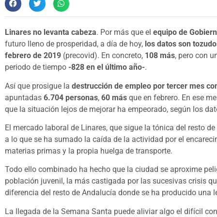
Linares no levanta cabeza
. Por más que el
equipo de Gobiern
futuro lleno de prosperidad, a día de hoy,
los datos son tozud
febrero de 2019
(precovid). En concreto,
108 más
, pero con 
periodo de tiempo
-828 en el último año-
.
Así que prosigue la
destrucción de empleo por tercer mes co
apuntadas
6.704 personas
,
60 más
que en febrero. En ese m
que la situación lejos de mejorar ha empeorado, según los da
El mercado laboral de Linares, que sigue la tónica del resto d
a lo que se ha sumado la caída de la actividad por el encarecim
materias primas y la propia huelga de transporte.
Todo ello combinado ha hecho que la ciudad se aproxime pel
población juvenil, la más castigada por las sucesivas crisis q
diferencia del resto de Andalucía donde se ha producido una l
La llegada de la Semana Santa puede aliviar algo el difícil con