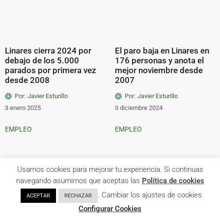
Linares cierra 2024 por
El paro baja en Linares en
debajo de los 5.000
176 personas y anota el
parados por primera vez
mejor noviembre desde
desde 2008
2007
Por:
Javier Esturillo
Por:
Javier Esturillo
3 enero 2025
3 diciembre 2024
EMPLEO
EMPLEO
Usamos cookies para mejorar tu experiencia. Si continuas
navegando asumimos que aceptas las
Política de cookies
. Cambiar los ajustes de cookies
ACEPTAR
RECHAZAR
El paro sube por segundo
Jóvenes desempleados se
Configurar Cookies
mes consecutivo en
forman y embellecen el