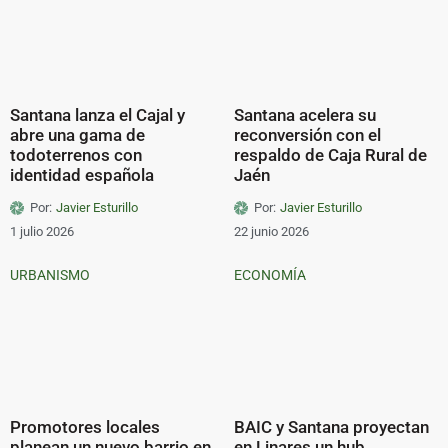
Santana lanza el Cajal y
Santana acelera su
abre una gama de
reconversión con el
todoterrenos con
respaldo de Caja Rural de
identidad española
Jaén
Por:
Javier Esturillo
Por:
Javier Esturillo
1 julio 2026
22 junio 2026
URBANISMO
ECONOMÍA
Promotores locales
BAIC y Santana proyectan
planean un nuevo barrio en
en Linares un hub