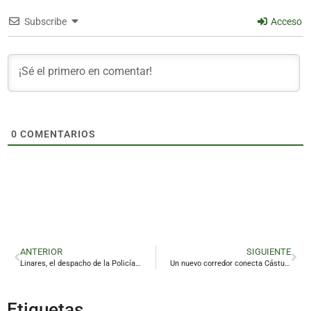
Subscribe
Acceso
0
COMENTARIOS
ANTERIOR
SIGUIENTE
Linares, el despacho de la Policía Nacional que siempre espera al siguiente
Un nuevo corredor conecta Cástulo con el paisaje minero de Linares
Etiquetas