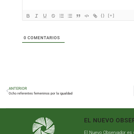
{}
[+]
0
COMENTARIOS
ANTERIOR
Ocho referentes femeninos por la igualdad
EL NUEVO OBSE
El Nuevo Observador es u