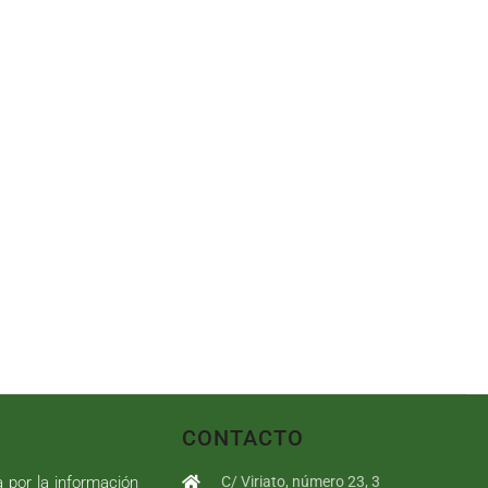
CONTACTO
a por la información
C/ Viriato, número 23, 3