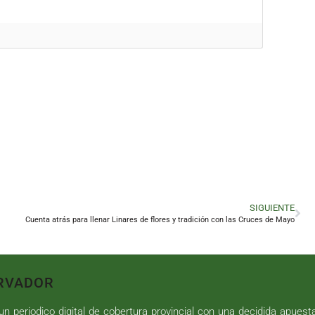
SIGUIENTE
Cuenta atrás para llenar Linares de flores y tradición con las Cruces de Mayo
RVADOR
n periodico digital de cobertura provincial con una decidida apuest