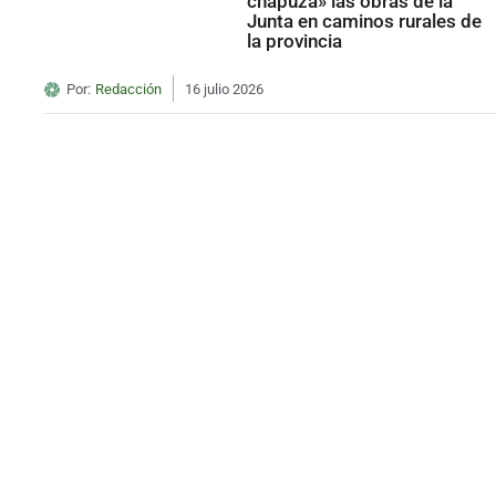
chapuza» las obras de la
Junta en caminos rurales de
la provincia
Por:
Redacción
16 julio 2026