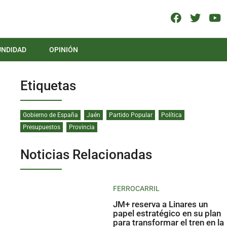
UNDIDAD
OPINIÓN
Etiquetas
Gobierno de España
Jaén
Partido Popular
Política
Presupuestos
Provincia
Noticias Relacionadas
FERROCARRIL
JM+ reserva a Linares un
papel estratégico en su plan
para transformar el tren en la