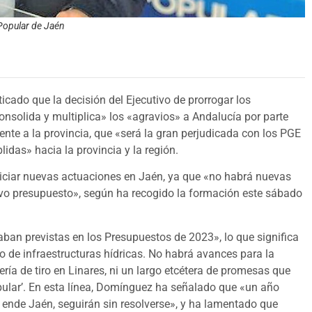
 Popular de Jaén
ticado que la decisión del Ejecutivo de prorrogar los
nsolida y multiplica» los «agravios» a Andalucía por parte
ente a la provincia, que «será la gran perjudicada con los PGE
idas» hacia la provincia y la región.
iciar nuevas actuaciones en Jaén, ya que «no habrá nuevas
uevo presupuesto», según ha recogido la formación este sábado
aban previstas en los Presupuestos de 2023», lo que significa
to de infraestructuras hídricas. No habrá avances para la
ería de tiro en Linares, ni un largo etcétera de promesas que
pular’. En esta línea, Domínguez ha señalado que «un año
 ende Jaén, seguirán sin resolverse», y ha lamentado que