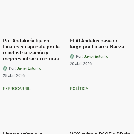
Por Andalucía fija en
El Al Ándalus pasa de
Linares su apuesta por la
largo por Linares-Baeza
reindustrialización y
Por:
Javier Esturillo
mejores infraestructuras
20 abril 2026
Por:
Javier Esturillo
25 abril 2026
FERROCARRIL
POLÍTICA
Linares reúne a la
VOX culpa a PSOE y PP de