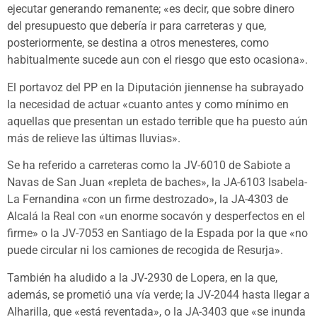
ejecutar generando remanente; «es decir, que sobre dinero
del presupuesto que debería ir para carreteras y que,
posteriormente, se destina a otros menesteres, como
habitualmente sucede aun con el riesgo que esto ocasiona».
El portavoz del PP en la Diputación jiennense ha subrayado
la necesidad de actuar «cuanto antes y como mínimo en
aquellas que presentan un estado terrible que ha puesto aún
más de relieve las últimas lluvias».
Se ha referido a carreteras como la JV-6010 de Sabiote a
Navas de San Juan «repleta de baches», la JA-6103 Isabela-
La Fernandina «con un firme destrozado», la JA-4303 de
Alcalá la Real con «un enorme socavón y desperfectos en el
firme» o la JV-7053 en Santiago de la Espada por la que «no
puede circular ni los camiones de recogida de Resurja».
También ha aludido a la JV-2930 de Lopera, en la que,
además, se prometió una vía verde; la JV-2044 hasta llegar a
Alharilla, que «está reventada», o la JA-3403 que «se inunda