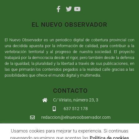
EL NUEVO OBSERVADOR
El Nuevo Observador es un periodico digital de cobertura provincial con
una decidida apuesta por la información de calidad, para contribuir a la
vertebración territorial y al progreso de nuestra sociedad. El proyecto
trabajará por la democracia desde el rigor, pero también desde la defensa
de la igualdad, la pluralidad y la libertad a través de sus publicaciones, en
las que primarán los contenidos pegados a la realidad calle gracias a las
posibilidades que ofrece el mundo digital y multimedia.
CONTACTO
C/ Viriato, número 23, 3
637 512 178
redaccion@elnuevoobservador.com
Usamos cookies para mejorar tu experiencia. Si continuas
Copyright ©
2026
El Nuevo Observador
| Sumurdigital
Diseño web
navegando asumimos que aceptas las
Política de cookies