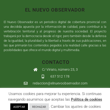
EL NUEVO OBSERVADOR
El Nuevo Observador es un periodico digital de cobertura provincial con
una decidida apuesta por la información de calidad, para contribuir a la
vertebración territorial y al progreso de nuestra sociedad. El proyecto
trabajará por la democracia desde el rigor, pero también desde la defensa
de la igualdad, la pluralidad y la libertad a través de sus publicaciones, en
las que primarán los contenidos pegados a la realidad calle gracias a las
posibilidades que ofrece el mundo digital y multimedia.
CONTACTO
C/ Viriato, número 23, 3
637 512 178
redaccion@elnuevoobservador.com
Usamos cookies para mejorar tu experiencia. Si continuas
Copyright ©
2026
El Nuevo Observador
| Sumurdigital
Diseño web
navegando asumimos que aceptas las
Política de cookies
y
Desarrollo
| All Rights Reserved |
Aviso Legal
|
Política de
. Cambiar los ajustes de cookies
ACEPTAR
RECHAZAR
Privacidad
|
Política de cookies
|
User