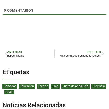
0
COMENTARIOS
ANTERIOR
SIGUIENTE
Repugnancias
Más de 56.000 jiennenses reciben el Ingreso Mínimo Vital: 23.721 son menores
Etiquetas
Comedor
Educación
Escolar
Jaén
Junta de Andalucía
Provincia
PSOE
Noticias Relacionadas