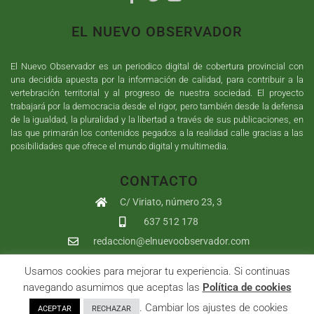
EL NUEVO OBSERVADOR
El Nuevo Observador es un periodico digital de cobertura provincial con
una decidida apuesta por la información de calidad, para contribuir a la
vertebración territorial y al progreso de nuestra sociedad. El proyecto
trabajará por la democracia desde el rigor, pero también desde la defensa
de la igualdad, la pluralidad y la libertad a través de sus publicaciones, en
las que primarán los contenidos pegados a la realidad calle gracias a las
posibilidades que ofrece el mundo digital y multimedia.
CONTACTO
C/ Viriato, número 23, 3
637 512 178
redaccion@elnuevoobservador.com
Usamos cookies para mejorar tu experiencia. Si continuas
Copyright ©
2026
El Nuevo Observador
| Sumurdigital
Diseño web
navegando asumimos que aceptas las
Política de cookies
y
Desarrollo
| All Rights Reserved |
Aviso Legal
|
Política de
. Cambiar los ajustes de cookies
ACEPTAR
RECHAZAR
Privacidad
|
Política de cookies
|
User