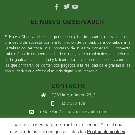
EL NUEVO OBSERVADOR
El Nuevo Observador es un periodico digital de cobertura provincial con
una decidida apuesta por la información de calidad, para contribuir a la
vertebración territorial y al progreso de nuestra sociedad. El proyecto
trabajará por la democracia desde el rigor, pero también desde la defensa
de la igualdad, la pluralidad y la libertad a través de sus publicaciones, en
las que primarán los contenidos pegados a la realidad calle gracias a las
posibilidades que ofrece el mundo digital y multimedia.
CONTACTO
C/ Viriato, número 23, 3
637 512 178
redaccion@elnuevoobservador.com
Usamos cookies para mejorar tu experiencia. Si continuas
Copyright ©
2026
El Nuevo Observador
| Sumurdigital
Diseño web
navegando asumimos que aceptas las
Política de cookies