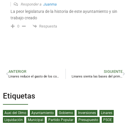
Responder a
Juanma
La peor legislatura de la historia de este ayuntamiento y sin
trabajo creado
Respuesta
0
ANTERIOR
SIGUIENTE
Linares reduce el gasto de los conciertos de la Feria de San Agustín a 200.000 euros
Linares sienta las bases del primer Plan Local de Salud
Etiquetas
Auxi del Olmo
Ayuntamiento
Gobierno
Inversiones
Linares
Liquidación
Municipal
Partido Popular
Presupuesto
PSOE