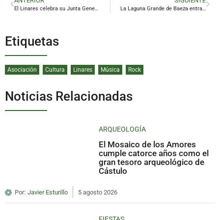
ANTERIOR
SIGUIENTE
El Linares celebra su Junta General de Accionistas con el foco en las cuentas y la situación societaria
La Laguna Grande de Baeza entra en la Lista Roja y confirma a Jaén como la provincia andaluza con más patrimonio amenazado
Etiquetas
Asociación
Cultura
Linares
Música
Rock
Noticias Relacionadas
ARQUEOLOGÍA
El Mosaico de los Amores
cumple catorce años como el
gran tesoro arqueológico de
Cástulo
Por:
Javier Esturillo
5 agosto 2026
FIESTAS