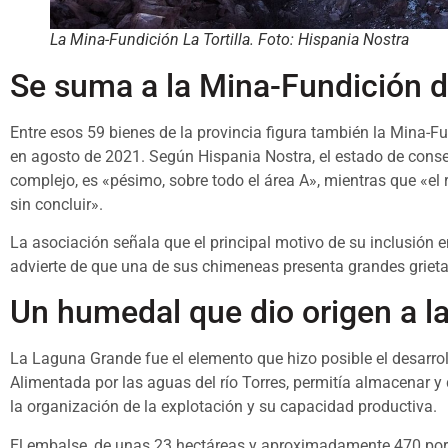
La Mina-Fundición La Tortilla. Foto: Hispania Nostra
Se suma a la Mina-Fundición de
Entre esos 59 bienes de la provincia figura también la Mina-Fun
en agosto de 2021. Según Hispania Nostra, el estado de conser
complejo, es «pésimo, sobre todo el área A», mientras que «e
sin concluir».
La asociación señala que el principal motivo de su inclusión e
advierte de que una de sus chimeneas presenta grandes grieta
Un humedal que dio origen a l
La Laguna Grande fue el elemento que hizo posible el desarrol
Alimentada por las aguas del río Torres, permitía almacenar y d
la organización de la explotación y su capacidad productiva.
El embalse, de unas 23 hectáreas y aproximadamente 470 por 