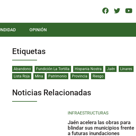
UNDIDAD
OPINIÓN
Etiquetas
Abandono
Fundición La Tortilla
Hispania Nostra
Jaén
Linares
Lista Roja
Mina
Patrimonio
Provincia
Riesgo
Noticias Relacionadas
INFRAESTRUCTURAS
Jaén acelera las obras para
blindar sus municipios frente
a futuras inundaciones