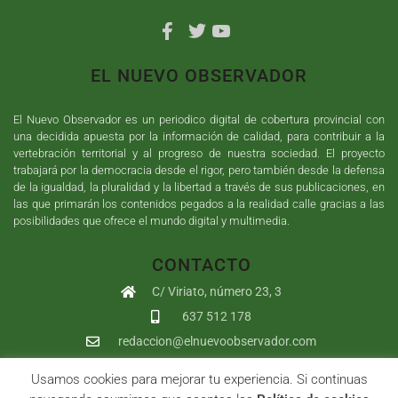
EL NUEVO OBSERVADOR
El Nuevo Observador es un periodico digital de cobertura provincial con
una decidida apuesta por la información de calidad, para contribuir a la
vertebración territorial y al progreso de nuestra sociedad. El proyecto
trabajará por la democracia desde el rigor, pero también desde la defensa
de la igualdad, la pluralidad y la libertad a través de sus publicaciones, en
las que primarán los contenidos pegados a la realidad calle gracias a las
posibilidades que ofrece el mundo digital y multimedia.
CONTACTO
C/ Viriato, número 23, 3
637 512 178
redaccion@elnuevoobservador.com
Usamos cookies para mejorar tu experiencia. Si continuas
Copyright ©
2026
El Nuevo Observador
| Sumurdigital
Diseño web