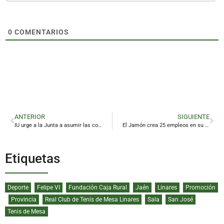
0
COMENTARIOS
ANTERIOR
SIGUIENTE
IU urge a la Junta a asumir las competencias ferroviarias para evitar el aislamiento de la provincia
El Jamón crea 25 empleos en su primera tienda en Linares y prepara otra apertura en la ciudad
Etiquetas
Deporte
Felipe VI
Fundación Caja Rural
Jaén
Linares
Promoción
Provincia
Real Club de Tenis de Mesa Linares
Sala
San José
Tenis de Mesa