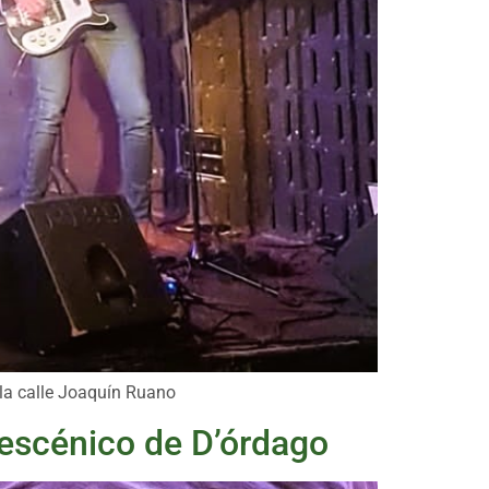
 la calle Joaquín Ruano
y escénico de D’órdago