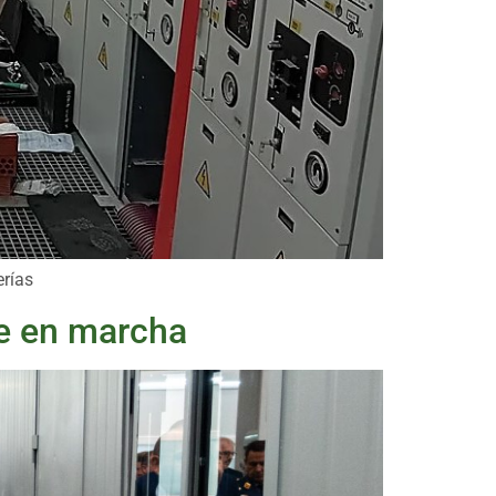
erías
ne en marcha