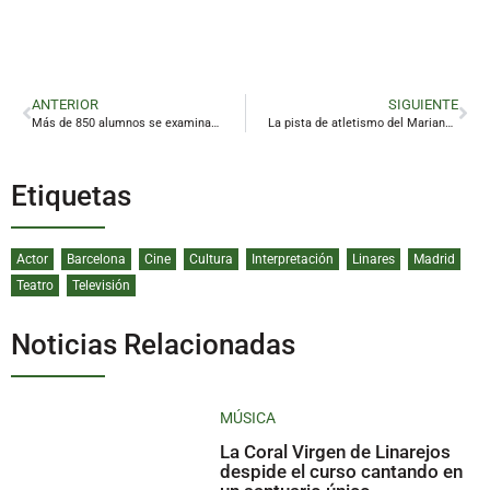
ANTERIOR
SIGUIENTE
Más de 850 alumnos se examinarán en Linares durante la Prueba de Acceso a la Universidad
La pista de atletismo del Mariano de la Paz será remodelada e incluirá un campo de fútbol 7
Etiquetas
Actor
Barcelona
Cine
Cultura
Interpretación
Linares
Madrid
Teatro
Televisión
Noticias Relacionadas
MÚSICA
La Coral Virgen de Linarejos
despide el curso cantando en