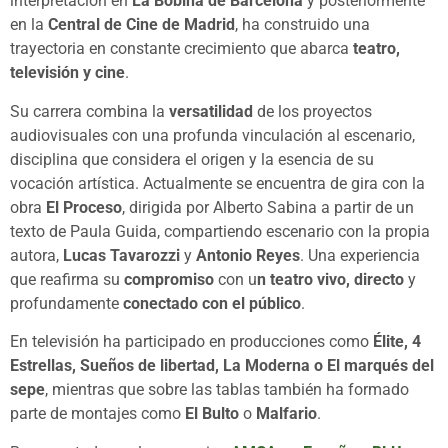
interpretación en
La Bobina de Barcelona
y posteriormente
en la
Central de Cine de Madrid
, ha construido una
trayectoria en constante crecimiento que abarca
teatro,
televisión y cine
.
Su carrera combina la
versatilidad
de los proyectos
audiovisuales con una profunda vinculación al escenario,
disciplina que considera el origen y la esencia de su
vocación artística. Actualmente se encuentra de gira con la
obra
El Proceso
, dirigida por Alberto Sabina a partir de un
texto de Paula Guida, compartiendo escenario con la propia
autora,
Lucas Tavarozzi
y
Antonio Reyes
. Una experiencia
que reafirma su
compromiso
con u
n teatro vivo, directo
y
profundamente
conectado con el público
.
En televisión ha participado en producciones como
Élite, 4
Estrellas, Sueños de libertad, La Moderna o El marqués del
sepe
, mientras que sobre las tablas también ha formado
parte de montajes como
El Bulto
o
Malfario
.