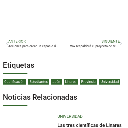
ANTERIOR
SIGUIENTE
Acciones para crear un espacio de oportunidades de vida y de trabajo en los pueblos jiennenses
Vox respaldará el proyecto de remodelación del Estadio de Linarejos
Etiquetas
Cualificación
Estudiantes
Jaén
Linares
Provincia
Universidad
Noticias Relacionadas
UNIVERSIDAD
Las tres científicas de Linares