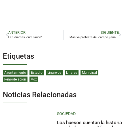
ANTERIOR
SIGUIENTE
Estudiantes ‘cum laude’
Masiva protesta del campo jiennense
Etiquetas
Ayuntamiento
Estadio
Linarejos
Linares
Municipal
Remodelación
Vox
Noticias Relacionadas
SOCIEDAD
Los huesos cuentan la historia