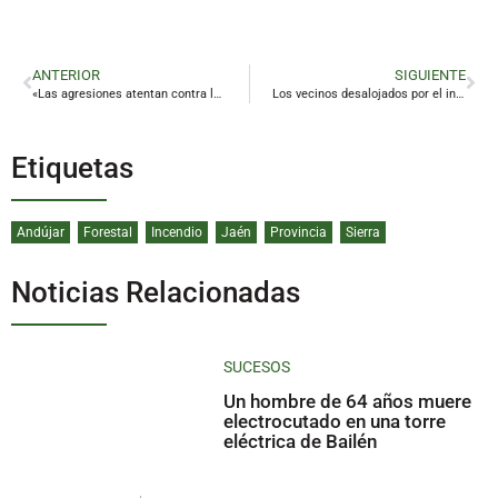
ANTERIOR
SIGUIENTE
«Las agresiones atentan contra los profesionales y la confianza en la sanidad pública»
Los vecinos desalojados por el incendio de Andújar ya han vuelto a sus viviendas
Etiquetas
Andújar
Forestal
Incendio
Jaén
Provincia
Sierra
Noticias Relacionadas
SUCESOS
Un hombre de 64 años muere
electrocutado en una torre
eléctrica de Bailén