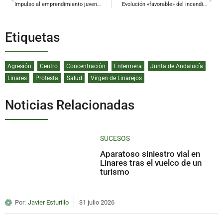
Impulso al emprendimiento juvenil en la provincia
Evolución «favorable» del incendio de Andújar, pero aún con «puntos calientes»
Etiquetas
Agresión
Centro
Concentración
Enfermera
Junta de Andalucía
Linares
Protesta
Salud
Virgen de Linarejos
Noticias Relacionadas
SUCESOS
Aparatoso siniestro vial en
Linares tras el vuelco de un
turismo
Por:
Javier Esturillo
31 julio 2026