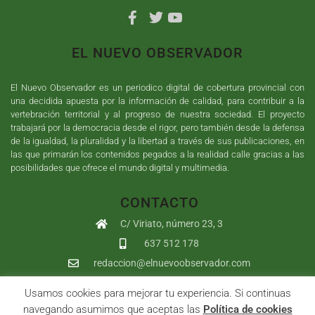
EL NUEVO OBSERVADOR
El Nuevo Observador es un periodico digital de cobertura provincial con
una decidida apuesta por la información de calidad, para contribuir a la
vertebración territorial y al progreso de nuestra sociedad. El proyecto
trabajará por la democracia desde el rigor, pero también desde la defensa
de la igualdad, la pluralidad y la libertad a través de sus publicaciones, en
las que primarán los contenidos pegados a la realidad calle gracias a las
posibilidades que ofrece el mundo digital y multimedia.
CONTACTO
C/ Viriato, número 23, 3
637 512 178
redaccion@elnuevoobservador.com
Usamos cookies para mejorar tu experiencia. Si continuas
Copyright ©
2026
El Nuevo Observador
| Sumurdigital
Diseño web
navegando asumimos que aceptas las
Política de cookies