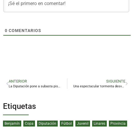
0
COMENTARIOS
ANTERIOR
SIGUIENTE
La Diputación pone a subasta pisos, parcelas y garajes en Linares a precio reducido
Una espectacular tormenta desvela a los linarenses
Etiquetas
Benjamín
Copa
Diputación
Fútbol
Juvenil
Linares
Provincia