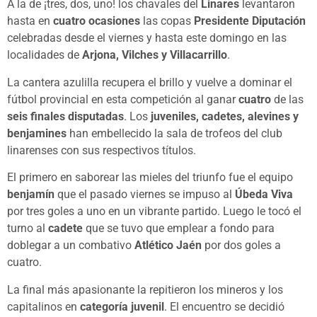
A la de ¡tres, dos, uno! los chavales del
Linares
levantaron
hasta en
cuatro ocasiones
las copas
Presidente Diputación
celebradas desde el viernes y hasta este domingo en las
localidades de
Arjona, Vilches y Villacarrillo
.
La cantera azulilla recupera el brillo y vuelve a dominar el
fútbol provincial en esta competición al ganar
cuatro
de las
seis finales disputadas
. Los
juveniles, cadetes, alevines y
benjamines
han embellecido la sala de trofeos del club
linarenses con sus respectivos títulos.
El primero en saborear las mieles del triunfo fue el equipo
benjamín
que el pasado viernes se impuso al
Úbeda Viva
por tres goles a uno en un vibrante partido. Luego le tocó el
turno al
cadete
que se tuvo que emplear a fondo para
doblegar a un combativo
Atlético Jaén
por dos goles a
cuatro.
La final más apasionante la repitieron los mineros y los
capitalinos en
categoría juvenil
. El encuentro se decidió