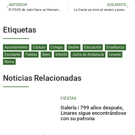
ANTERIOR
SIGUIENTE
El PSOE de Jaén hace un llamamiento a la movilización masiva frente al deterioro de lo público
La Garza ya mira al verano y pone fecha al inicio de la temporada de baño
Etiquetas
Ayuntamiento
Cástulo
Colegio
Desfile
Educación
Enseñanza
Escolares
Fiestas
Íbero
Infantil
Junta de Andalucía
Linares
Roma
Noticias Relacionadas
FIESTAS
Galería | 799 años después,
Linares sigue encontrándose
con su patrona