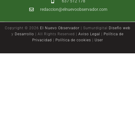
637 512 178
redaccion@elnuevoobservador.com
Copyright ©
2026
El Nuevo Observador
| Sumurdigital
Diseño web
y
Desarrollo
| All Rights Reserved |
Aviso Legal
|
Política de
Privacidad
|
Política de cookies
|
User