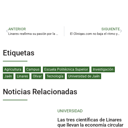
ANTERIOR
SIGUIENTE
Linares reafirma su pasión por la lectura en una Feria del Libro repleta de actividades y público
El Cliniqas.com no baja el ritmo y volverá a jugar en Europa
Etiquetas
Agricultura
Campus
Escuela Politécnica Superior
Investigación
Jaén
Linares
Olivar
Tecnología
Universidad de Jaén
Noticias Relacionadas
UNIVERSIDAD
Las tres científicas de Linares
que llevan la economía circular