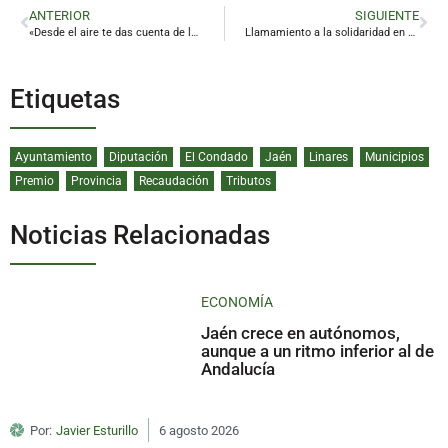
ANTERIOR
SIGUIENTE
«Desde el aire te das cuenta de lo pequeños que somos y de lo importante que es vivir con humildad»
Llamamiento a la solidaridad en Linares para ayudar a los damnificados en Venezuela
Etiquetas
Ayuntamiento
Diputación
El Condado
Jaén
Linares
Municipios
Premio
Provincia
Recaudación
Tributos
Noticias Relacionadas
ECONOMÍA
Jaén crece en autónomos,
aunque a un ritmo inferior al de
Andalucía
Por:
Javier Esturillo
6 agosto 2026