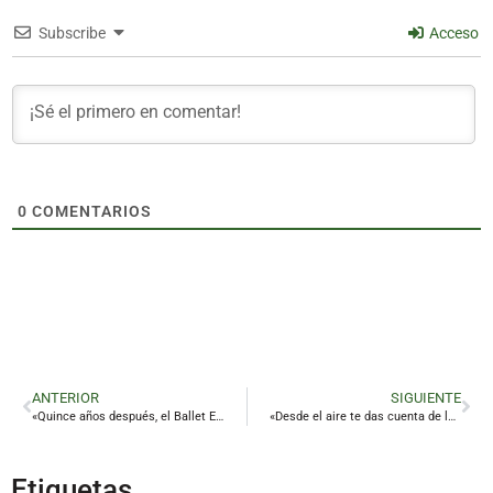
Subscribe
Acceso
0
COMENTARIOS
ANTERIOR
SIGUIENTE
«Quince años después, el Ballet Español de Linares ha alcanzado cotas que no imaginábamos»
«Desde el aire te das cuenta de lo pequeños que somos y de lo importante que es vivir con humildad»
Etiquetas