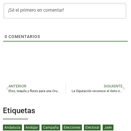
0
COMENTARIOS
ANTERIOR
SIGUIENTE
Elvis, tequila y flores para una Cruz de Mayo de lo más genuina en pleno centro de Linares
La Diputación reconoce el éxito europeo del tenis de mesa femenino de Linares
Etiquetas
Andalucía
Andújar
Campaña
Elecciones
Electoral
Jaén